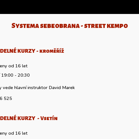
Systema sebeobrana - street kempo
DELNÉ KURZY -
kroměříž
ženy o
d 1
6
let
1
9
:00 -
20
:
3
0
y vede hlavní instruktor
David Marek
6 525
DELNÉ KURZY -
Vsetín
 i ženy od 16 let