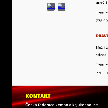
úterý
1
Trénink
778 00
PRAVI
Muži
středa 
Trénink
778 00
KONTAKT
Česká federace kempo a kajukenbo
, z.s.