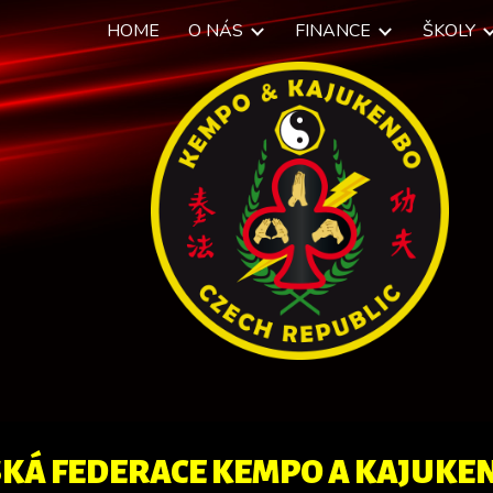
HOME
O NÁS
FINANCE
ŠKOLY
ip to main content
Skip to navigat
SKÁ FEDERACE KEMPO A KAJUKE