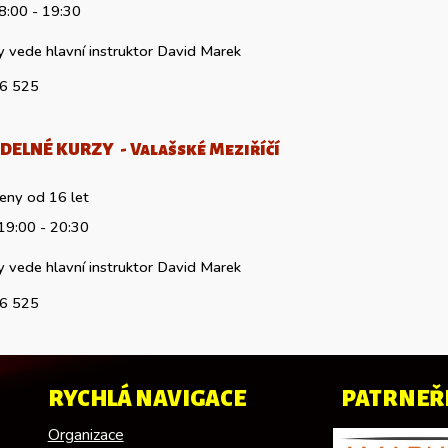
8
:00 -
19
:30
y vede hlavní instruktor David Marek
6 525
DELNÉ KURZY -
V
alašské Meziříčí
 i ženy od 16 let
19:00 - 20:30
y vede hlavní instruktor David Marek
6 525
RYCHLÁ NAVIGACE
PATRNEŘ
Organizace