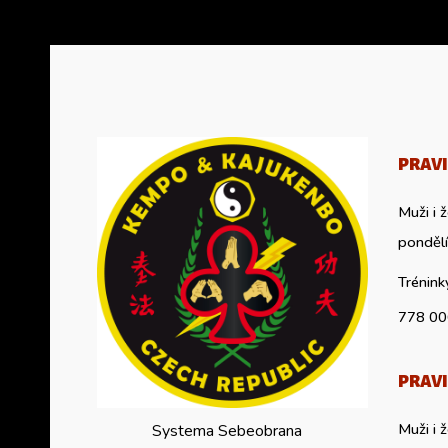
PRAVI
Muži i 
pondělí
Trénink
77
8 00
PRAVI
Muži
Systema Sebeobrana